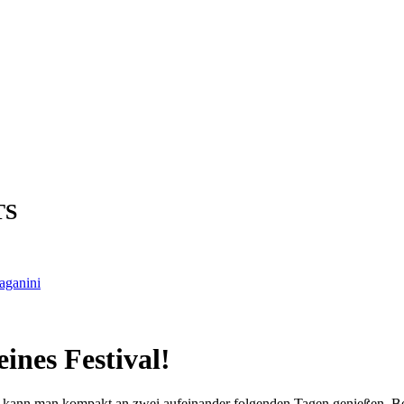
TS
aganini
eines Festival!
at, kann man kompakt an zwei aufeinander folgenden Tagen genießen. Be