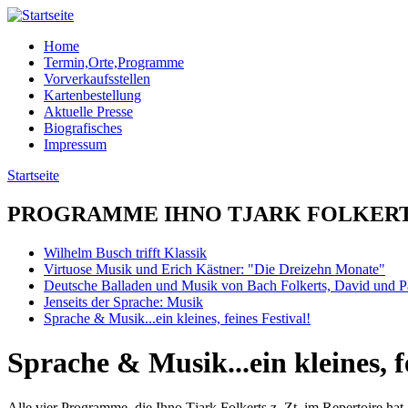
Direkt zum Inhalt
www.trio-limusin.de
Home
Termin,Orte,Programme
Hauptmenü
Vorverkaufsstellen
Kartenbestellung
Aktuelle Presse
Biografisches
Impressum
Startseite
Sie sind hier
PROGRAMME IHNO TJARK FOLKER
Wilhelm Busch trifft Klassik
Virtuose Musik und Erich Kästner: "Die Dreizehn Monate"
Deutsche Balladen und Musik von Bach Folkerts, David und P
Jenseits der Sprache: Musik
Sprache & Musik...ein kleines, feines Festival!
Sprache & Musik...ein kleines, f
Alle vier Programme, die Ihno Tjark Folkerts z. Zt. im Repertoire h